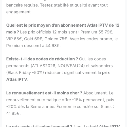
bancaire requise. Testez stabilité et qualité avant tout
engagement.
Quel est le prix moyen d’un abonnement Atlas IPTV de 12
mois ?
Les prix officiels 12 mois sont : Premium 55,79€,
VIP 65€, Gold 69€, Golden 75€. Avec les codes promo, le
Premium descend à 44,63€.
Existe-t-il des codes de réduction ?
Oui, les codes
permanents (ATLAS2026, NOUVEAU24) et saisonniers
(Black Friday -50%) réduisent significativement le
prix
Atlas IPTV
.
Le renouvellement est-il moins cher ?
Absolument. Le
renouvellement automatique offre -15% permanent, puis
-20% dès la 3ème année. Économie cumulée sur 5 ans :
41,85€.
Le prix varie-t-il selon l’appareil ?
Non. Le
tarif Atlas IPTV