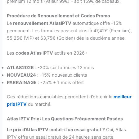
premium 12 mois (valeur 99€) – soit 159€ de cadeaux.
Procédure de Renouvellement et Codes Promo
Le
renouvellement AtlasIPTV
automatique offre -15%
permanent. Les formules passent ainsi à 47,42€ (Premium),
55,25€ (VIP) et 63,75€ (Golden) dès la deuxième année.
Les
codes Atlas IPTV
actifs en 2026 :
ATLAS2026
: -20% sur formules 12 mois
NOUVEAU24
: -15% nouveaux clients
PARRAINAGE
: -25% + 1 mois offert
Ces réductions cumulables permettent d’obtenir le
meilleur
prix IPTV
du marché.
Atlas IPTV Prix : Les Questions Fréquemment Posées
Le prix d’Atlas IPTV inclut-il un essai gratuit ?
Oui, Atlas
IPTV offre un essai gratuit de 24 heures sans carte