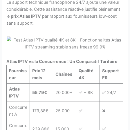
Le support technique francophone 24/7 ajoute une valeur
considérable. Cette assistance réactive justifie pleinement
le
prix Atlas IPTV
par rapport aux fournisseurs low-cost
sans support.
Atlas IPTV vs la Concurrence : Un Comparatif Tarifaire
Fourniss
Prix 12
Qualité
Support
Chaînes
eur
mois
4K
FR
Atlas
55,79€
20 000+
✅ + 8K
✅ 24/7
IPTV
Concurre
179,88€
25 000
✅
❌
nt A
Concurre
239,88€
15 000
✅
✅