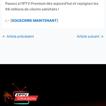
Passez à l’IPTV Premium dès aujourd’hui et rejoignez les
98 millions de clients satisfaits !
👉
[
SOUSCRIRE MAINTENANT
]
←
Article précédent
Article suivant
→