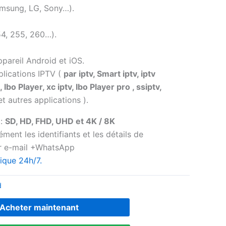
msung, LG, Sony…).
4, 255, 260…).
ppareil Android et iOS.
plications IPTV (
par iptv, Smart iptv, iptv
Ibo Player, xc iptv, Ibo Player pro , ssiptv,
t autres applications ).
t:
SD, HD, FHD, UHD et 4K / 8K
ment les identifiants et les détails de
ar e-mail +WhatsApp
ique 24h/7.
d
Acheter maintenant