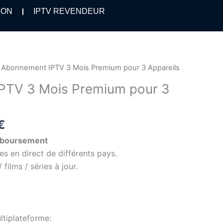
ION
IPTV REVENDEUR
Le
 Abonnement IPTV 3 Mois Premium pour 3 Appareils
prix
PTV 3 Mois Premium pour 3
actuel
est :
€.
65,00 €.
€
mboursement
s en direct de différents pays.
films / séries à jour.
ltiplateforme: