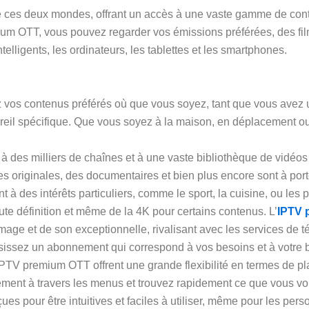
 ces deux mondes, offrant un accès à une vaste gamme de conte
m OTT, vous pouvez regarder vos émissions préférées, des films
ntelligents, les ordinateurs, les tablettes et les smartphones.
 vos contenus préférés où que vous soyez, tant que vous avez u
pareil spécifique. Que vous soyez à la maison, en déplacement
à des milliers de chaînes et à une vaste bibliothèque de vidéo
ries originales, des documentaires et bien plus encore sont à p
 à des intérêts particuliers, comme le sport, la cuisine, ou le
aute définition et même de la 4K pour certains contenus. L’
IPTV 
image et de son exceptionnelle, rivalisant avec les services de té
sissez un abonnement qui correspond à vos besoins et à votre
 IPTV premium OTT offrent une grande flexibilité en termes de pla
ement à travers les menus et trouvez rapidement ce que vous voul
 pour être intuitives et faciles à utiliser, même pour les pers