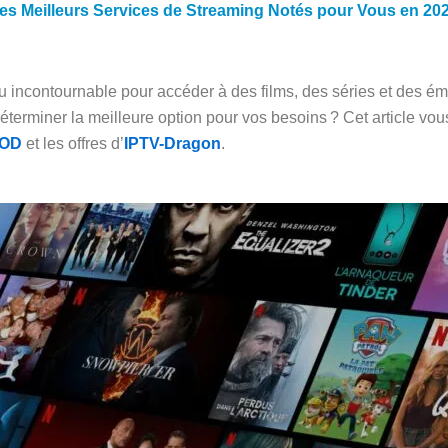
es Meilleurs Services de Streaming Notés pour Vous en 20
 incontournable pour accéder à des films, des séries et des émi
erminer la meilleure option pour vos besoins ? Cet article vous
VOD
et les offres d’
IPTV-Dragon
.