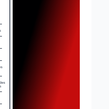
s
es
 des
s