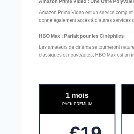
Amazon Prime Video : Une Offre Polyvale
Amazon Prime Video est un service complet qu
donne également accès à d’autres services 
HBO Max : Parfait pour les Cinéphiles
Les amateurs de cinéma se tourneront natur
classiques et nouveautés, HBO Max est un in
1 mois
PACK PREMIUM
€19