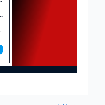
 et
es
ent