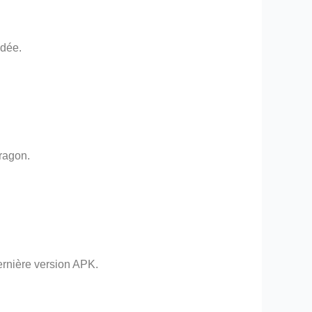
ndée.
ragon.
ernière version APK.