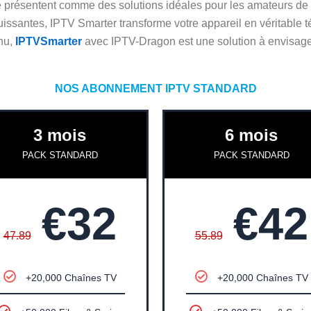
présentent comme des solutions idéales pour les amateurs de tél
uissantes, IPTV Smarter transforme votre appareil en véritable 
enu,
IPTVSmarter
avec IPTV-Dragon est une solution à envisage
NOS ABONNEMENT IPTV STANDARD
3 mois
6 mois
PACK STANDARD
PACK STANDARD
€32
€42
47.89
55.89
+20,000 Chaînes TV
+20,000 Chaînes TV