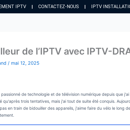
EMENT IPTV
CONTACTEZ-NOUS
IPTV INSTALLAT
lleur de l’IPTV avec IPTV-D
hand
/
mai 12, 2025
is passionné de technologie et de télévision numérique depuis que j'a
é qu'après trois tentatives, mais j'ai tout de suite été conquis. Aujo
as en train de bidouiller des appareils, j'aime faire du vélo le long 
itement.