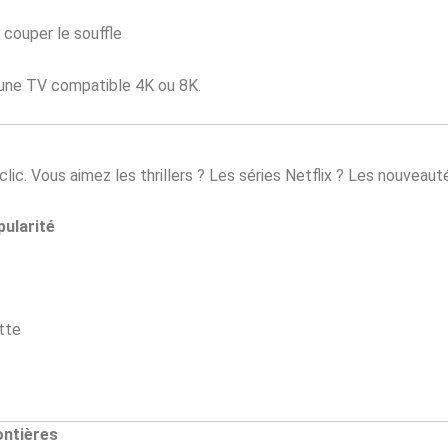
 couper le souffle
z une TV compatible 4K ou 8K.
lic. Vous aimez les thrillers ? Les séries Netflix ? Les nouveauté
pularité
tte
ontières