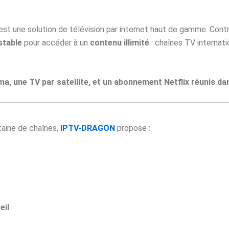
 est une solution de télévision par internet haut de gamme. Contr
stable
pour accéder à un
contenu illimité
: chaînes TV internatio
éma, une TV par satellite, et un abonnement Netflix réunis da
taine de chaînes,
IPTV-DRAGON
propose :
eil