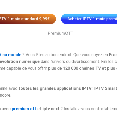
IPTV 1 mois standard 9,99€
Acheter IPTV 1 mois prem
V au monde
? Vous êtes au bon endroit. Que vous soyez en
Fran
évolution numérique
dans l’univers du divertissement. Fini le
rme capable de vous offrir
plus de 120 000 chaînes TV et plus 
ionne avec
toutes les grandes applications IPTV
:
IPTV Smarte
encore.
on avec
premium ott
et
iptv next
? Installez-vous confortablemen