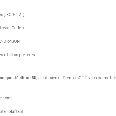
ers, XCIPTV…)
Xtream Code »
IPTV-DRAGON
s et films préférés
ne qualité 4K ou 8K
, c’est mieux ! PremiumOTT vous permet de
 cinéma
tail bluffant