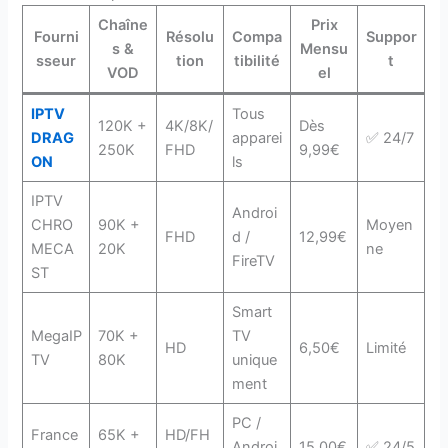
Chaîne
Prix
Fourni
Résolu
Compa
Suppor
s &
Mensu
sseur
tion
tibilité
t
VOD
el
IPTV
Tous
120K +
4K/8K/
Dès
DRAG
apparei
✅ 24/7
250K
FHD
9,99€
ON
ls
IPTV
Androi
CHRO
90K +
Moyen
FHD
d /
12,99€
MECA
20K
ne
FireTV
ST
Smart
MegaIP
70K +
TV
HD
6,50€
Limité
TV
80K
unique
ment
PC /
France
65K +
HD/FH
Androi
15,00€
✅ 24/5