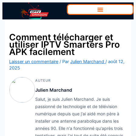
Aller
au
contenu
Comment télécharger et
utiliser IPTV Smarters Pro
APK facilement
Laisser un commentaire
/ Par
Julien Marchand
/
août 12,
2025
AUTEUR
Julien Marchand
Salut, je suis Julien Marchand. Je suis
passionné de technologie et de télévision
numérique depuis que j'ai aidé mon père à
installer une antenne parabolique dans les
années 90. Elle n'a fonctionné qu'après trois
tentatives, mais j'ai tout de suite été conquis.