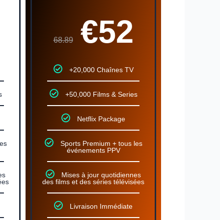
€52
68.89
+20,000 Chaînes TV
s
+50,000 Films & Series
Netflix Package
les
Sports Premium + tous les
événements PPV
es
Mises à jour quotidiennes
ées
des films et des séries télévisées
Livraison Immédiate