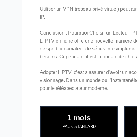
Utiliser un VPN (réseau privé virtuel) peut au
IP.
Conclusion : Pourquoi Choisir un Lecteur IP
L’IPTV en ligne offre une nouvelle manière d
de sport, un amateur de séries, ou simplemen
besoins. Cependant, il est important de chois
Adopter l’IPTV, c’est s’assurer d’avoir un ac
visionnage. Dans un monde où l’instantanéité 
pour le téléspectateur moderne.
1 mois
PACK STANDARD