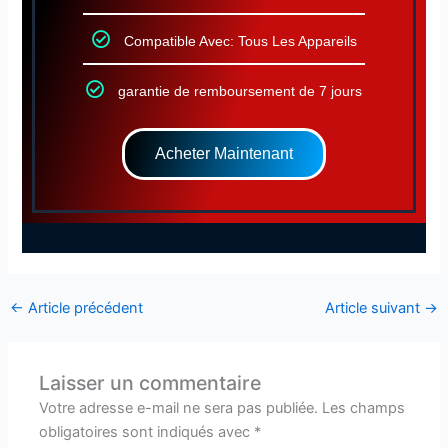
Compatible Avec: Tous Les Appareils
garantie de remboursement de 7 jours
Acheter Maintenant
←
Article précédent
Article suivant
→
Laisser un commentaire
Votre adresse e-mail ne sera pas publiée.
Les champs
obligatoires sont indiqués avec
*