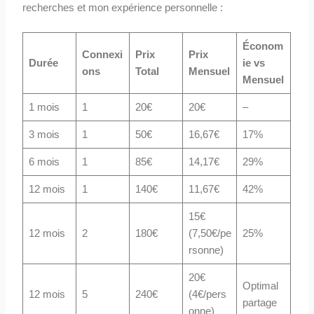
recherches et mon expérience personnelle :
Économ
Connexi
Prix
Prix
Durée
ie vs
ons
Total
Mensuel
Mensuel
1 mois
1
20€
20€
–
3 mois
1
50€
16,67€
17%
6 mois
1
85€
14,17€
29%
12 mois
1
140€
11,67€
42%
15€
12 mois
2
180€
(7,50€/pe
25%
rsonne)
20€
Optimal
12 mois
5
240€
(4€/pers
partage
onne)