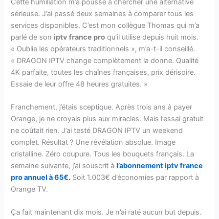
Cette humiliation m’a poussé à chercher une alternative
sérieuse. J’ai passé deux semaines à comparer tous les
services disponibles. C’est mon collègue Thomas qui m’a
parlé de son
iptv france pro
qu’il utilise depuis huit mois.
« Oublie les opérateurs traditionnels », m’a-t-il conseillé.
« DRAGON IPTV change complètement la donne. Qualité
4K parfaite, toutes les chaînes françaises, prix dérisoire.
Essaie de leur offre 48 heures gratuites. »
Franchement, j’étais sceptique. Après trois ans à payer
Orange, je ne croyais plus aux miracles. Mais l’essai gratuit
ne coûtait rien. J’ai testé DRAGON IPTV un weekend
complet. Résultat ? Une révélation absolue. Image
cristalline. Zéro coupure. Tous les bouquets français. La
semaine suivante, j’ai souscrit à
l’abonnement iptv france
pro annuel à 65€.
Soit 1.003€ d’économies par rapport à
Orange TV.
Ça fait maintenant dix mois. Je n’ai raté aucun but depuis.