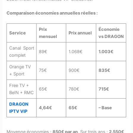
Comparaison économies annuelles réelles :
Prix
Économie
Service
Prix annuel
mensuel
vs DRAGON
Canal Sport
89€
1.068€
1.003€
complet
Orange TV
75€
900€
835€
+ Sport
Free TV +
65€
780€
715€
BeIN + RMC
DRAGON
4,64€
65€
– Base
IPTV VIP
Moyenne économies :
850€ par an
. Sur trois ans :
2.550€