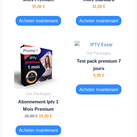
35,00
€
32,00
€
Acheter maintenant
Acheter maintenant
Le
Le
prix
prix
Promo !
Our Packages
initial
actuel
était :
est :
Test pack premium 7
29,99 €.
19,00 €.
jours
9,99
€
Acheter maintenant
Our Packages
Abonnement Iptv 1
Mois Premium
29,99
€
19,00
€
Acheter maintenant