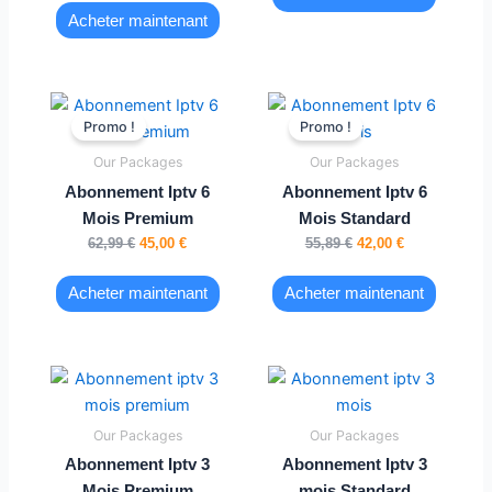
Acheter maintenant
Le
Le
Le
Le
prix
prix
prix
prix
Promo !
Promo !
initial
actuel
initial
actuel
était :
est :
était :
est :
Our Packages
Our Packages
62,99 €.
45,00 €.
55,89 €.
42,00 €.
Abonnement Iptv 6
Abonnement Iptv 6
Mois Premium
Mois Standard
62,99
€
45,00
€
55,89
€
42,00
€
Acheter maintenant
Acheter maintenant
Our Packages
Our Packages
Abonnement Iptv 3
Abonnement Iptv 3
Mois Premium
mois Standard