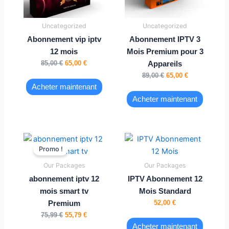
Uncategorized
Uncategorized
Abonnement vip iptv
Abonnement IPTV 3
12 mois
Mois Premium pour 3
85,00
€
65,00
€
Appareils
89,00
€
65,00
€
Acheter maintenant
Acheter maintenant
Le
Le
prix
prix
Promo !
initial
actuel
était :
est :
Our Packages
Our Packages
75,99 €.
55,79 €.
abonnement iptv 12
IPTV Abonnement 12
mois smart tv
Mois Standard
52,00
€
Premium
75,99
€
55,79
€
Acheter maintenant