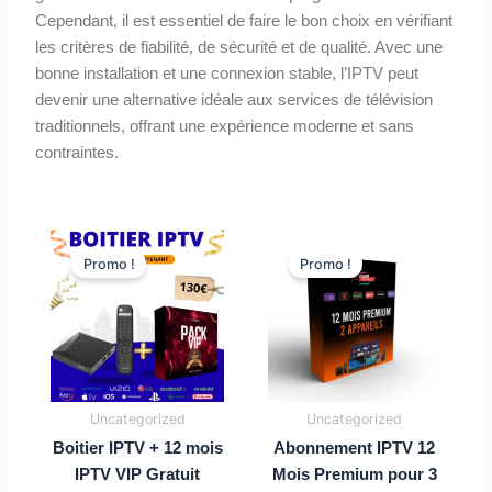
Cependant, il est essentiel de faire le bon choix en vérifiant
les critères de fiabilité, de sécurité et de qualité. Avec une
bonne installation et une connexion stable, l’IPTV peut
devenir une alternative idéale aux services de télévision
traditionnels, offrant une expérience moderne et sans
contraintes.
Le
Le
Le
Le
prix
prix
prix
prix
Promo !
Promo !
initial
actuel
initial
actuel
était :
est :
était :
est :
229,00 €.
130,00 €.
170,00 €.
129,00 €.
Uncategorized
Uncategorized
Boitier IPTV + 12 mois
Abonnement IPTV 12
IPTV VIP Gratuit
Mois Premium pour 3