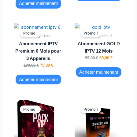
Acheter maintenant
Le
Le
Le
Le
prix
prix
prix
prix
Promo !
Promo !
Uncategorized
Uncategorized
initial
actuel
initial
actuel
était :
est :
était :
est :
Abonnement IPTV
Abonnement GOLD
100,00 €.
75,00 €.
99,00 €.
69,00 €.
Premium 6 Mois pour
IPTV 12 Mois
99,00
€
69,00
€
3 Appareils
100,00
€
75,00
€
Acheter maintenant
Acheter maintenant
Le
Le
Le
Le
prix
prix
prix
prix
Promo !
Promo !
initial
actuel
initial
actuel
était :
est :
était :
est :
85,00 €.
65,00 €.
89,00 €.
65,00 €.