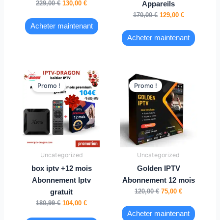
229,00
€
130,00
€
Appareils
170,00
€
129,00
€
Acheter maintenant
Acheter maintenant
Le
Le
Le
Le
prix
prix
prix
prix
Promo !
Promo !
initial
actuel
initial
actuel
était :
est :
était :
est :
180,99 €.
104,00 €.
120,00 €.
75,00 €.
Uncategorized
Uncategorized
box iptv +12 mois
Golden IPTV
Abonnement Iptv
Abonnement 12 mois
120,00
€
75,00
€
gratuit
180,99
€
104,00
€
Acheter maintenant