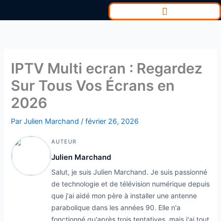
Aller
au
contenu
IPTV Multi ecran : Regardez
Sur Tous Vos Écrans en
2026
Par
Julien Marchand
/
février 26, 2026
AUTEUR
Julien Marchand
Salut, je suis Julien Marchand. Je suis passionné
de technologie et de télévision numérique depuis
que j'ai aidé mon père à installer une antenne
parabolique dans les années 90. Elle n'a
fonctionné qu'après trois tentatives, mais j'ai tout