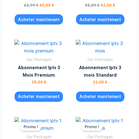
62,99
€
45,00
€
55,89
€
42,00
€
Acheter maintenant
Acheter maintenant
Our Packages
Our Packages
Abonnement Iptv 3
Abonnement Iptv 3
Mois Premium
mois Standard
35,00
€
32,00
€
Acheter maintenant
Acheter maintenant
Le
Le
Le
Le
prix
prix
prix
prix
Promo !
Promo !
initial
actuel
initial
actuel
était :
est :
était :
est :
Our Packages
Our Packages