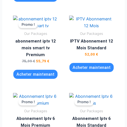
Le
Le
prix
prix
Promo !
initial
actuel
était :
est :
Our Packages
Our Packages
75,99 €.
55,79 €.
abonnement iptv 12
IPTV Abonnement 12
mois smart tv
Mois Standard
Premium
52,00
€
75,99
€
55,79
€
Acheter maintenant
Acheter maintenant
Le
Le
Le
Le
prix
prix
prix
prix
Promo !
Promo !
initial
actuel
initial
actuel
était :
est :
était :
est :
Our Packages
Our Packages
62,99 €.
45,00 €.
55,89 €.
42,00 €.
Abonnement Iptv 6
Abonnement Iptv 6
Mois Premium
Mois Standard