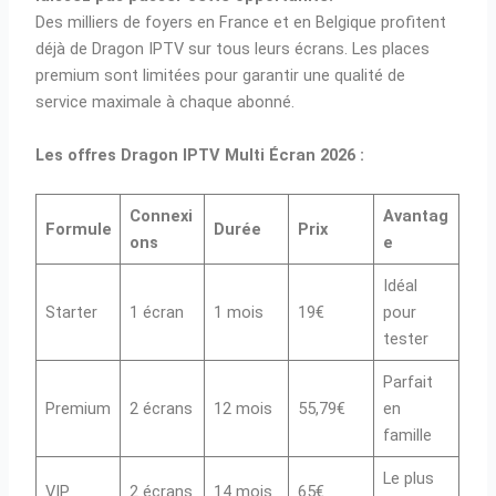
Des milliers de foyers en France et en Belgique profitent
déjà de Dragon IPTV sur tous leurs écrans. Les places
premium sont limitées pour garantir une qualité de
service maximale à chaque abonné.
Les offres Dragon IPTV Multi Écran 2026 :
Connexi
Avantag
Formule
Durée
Prix
ons
e
Idéal
Starter
1 écran
1 mois
19€
pour
tester
Parfait
Premium
2 écrans
12 mois
55,79€
en
famille
Le plus
VIP
2 écrans
14 mois
65€