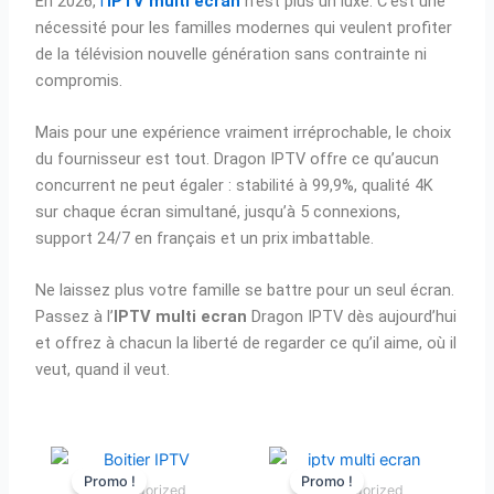
En 2026,
l’
IPTV multi écran
n’est plus un luxe. C’est une
nécessité pour les familles modernes qui veulent profiter
de la télévision nouvelle génération sans contrainte ni
compromis.
Mais pour une expérience vraiment irréprochable, le choix
du fournisseur est tout. Dragon IPTV offre ce qu’aucun
concurrent ne peut égaler : stabilité à 99,9%, qualité 4K
sur chaque écran simultané, jusqu’à 5 connexions,
support 24/7 en français et un prix imbattable.
Ne laissez plus votre famille se battre pour un seul écran.
Passez à l’
IPTV multi ecran
Dragon IPTV dès aujourd’hui
et offrez à chacun la liberté de regarder ce qu’il aime, où il
veut, quand il veut.
Le
Le
Le
Le
prix
prix
prix
prix
Promo !
Promo !
Uncategorized
Uncategorized
initial
actuel
initial
actuel