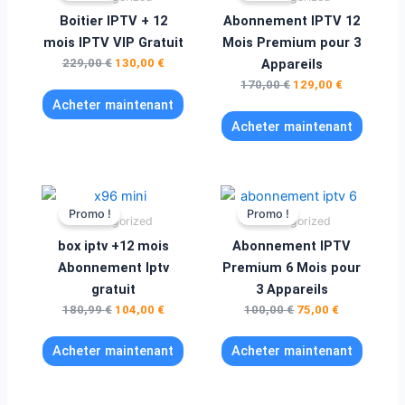
était :
est :
était :
est :
Boitier IPTV + 12
Abonnement IPTV 12
229,00 €.
130,00 €.
170,00 €.
129,00 €.
mois IPTV VIP Gratuit
Mois Premium pour 3
229,00
€
130,00
€
Appareils
170,00
€
129,00
€
Acheter maintenant
Acheter maintenant
Le
Le
Le
Le
prix
prix
prix
prix
Promo !
Promo !
Uncategorized
Uncategorized
initial
actuel
initial
actuel
était :
est :
était :
est :
box iptv +12 mois
Abonnement IPTV
180,99 €.
104,00 €.
100,00 €.
75,00 €.
Abonnement Iptv
Premium 6 Mois pour
gratuit
3 Appareils
180,99
€
104,00
€
100,00
€
75,00
€
Acheter maintenant
Acheter maintenant