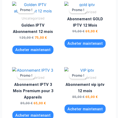
Le
Le
Le
Le
prix
prix
prix
prix
Promo !
Promo !
Uncategorized
initial
actuel
initial
actuel
était :
est :
était :
est :
Uncategorized
Abonnement GOLD
120,00 €.
75,00 €.
99,00 €.
69,00 €.
Golden IPTV
IPTV 12 Mois
Abonnement 12 mois
99,00
€
69,00
€
120,00
€
75,00
€
Acheter maintenant
Acheter maintenant
Le
Le
Le
Le
prix
prix
prix
prix
Promo !
Promo !
Uncategorized
Uncategorized
initial
actuel
initial
actuel
était :
est :
était :
est :
Abonnement IPTV 3
Abonnement vip iptv
89,00 €.
65,00 €.
85,00 €.
65,00 €.
Mois Premium pour 3
12 mois
Appareils
85,00
€
65,00
€
89,00
€
65,00
€
Acheter maintenant
Acheter maintenant