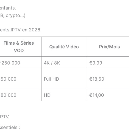
enfants.
CB, crypto…)
ments IPTV en 2026
Films & Séries
Qualité Vidéo
Prix/Mois
VOD
+250 000
4K / 8K
€9,99
150 000
Full HD
€18,50
180 000
HD
€14,00
IPTV
sentiels :