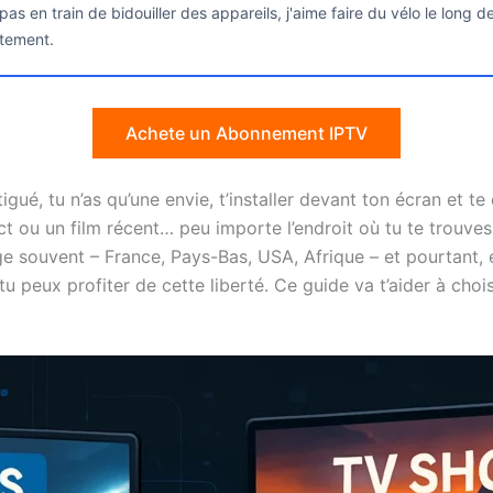
as en train de bidouiller des appareils, j'aime faire du vélo le long 
itement.
Achete un Abonnement IPTV
atigué, tu n’as qu’une envie, t’installer devant ton écran et
ct ou un film récent… peu importe l’endroit où tu te trouves
ge souvent – France, Pays-Bas, USA, Afrique – et pourtant,
 tu peux profiter de cette liberté. Ce guide va t’aider à choi