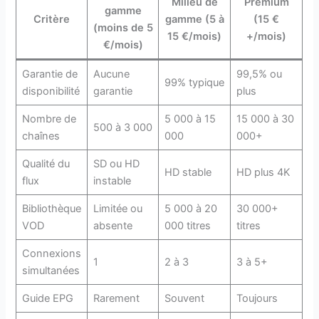
Milieu de
Premium
gamme
Critère
gamme (5 à
(15 €
(moins de 5
15 €/mois)
+/mois)
€/mois)
Garantie de
Aucune
99,5% ou
99% typique
disponibilité
garantie
plus
Nombre de
5 000 à 15
15 000 à 30
500 à 3 000
chaînes
000
000+
Qualité du
SD ou HD
HD stable
HD plus 4K
flux
instable
Bibliothèque
Limitée ou
5 000 à 20
30 000+
VOD
absente
000 titres
titres
Connexions
1
2 à 3
3 à 5+
simultanées
Guide EPG
Rarement
Souvent
Toujours