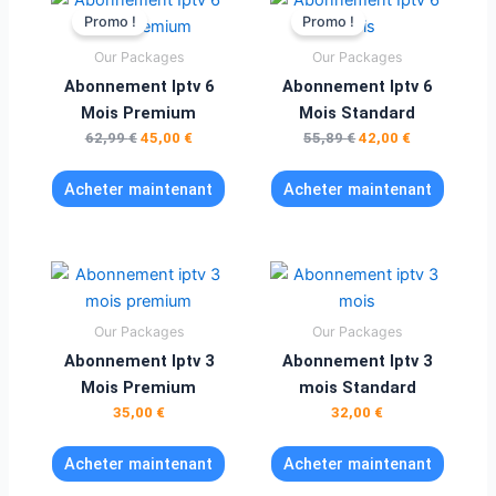
prix
prix
prix
prix
Promo !
Promo !
initial
actuel
initial
actuel
était :
est :
était :
est :
Our Packages
Our Packages
62,99 €.
45,00 €.
55,89 €.
42,00 €.
Abonnement Iptv 6
Abonnement Iptv 6
Mois Premium
Mois Standard
62,99
€
45,00
€
55,89
€
42,00
€
Acheter maintenant
Acheter maintenant
Our Packages
Our Packages
Abonnement Iptv 3
Abonnement Iptv 3
Mois Premium
mois Standard
35,00
€
32,00
€
Acheter maintenant
Acheter maintenant