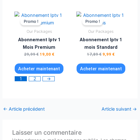
Le
Le
Le
Le
prix
prix
prix
prix
Promo !
Promo !
initial
actuel
initial
actuel
était :
est :
était :
est :
Our Packages
Our Packages
29,99 €.
19,00 €.
17,89 €.
9,99 €.
Abonnement Iptv 1
Abonnement Iptv 1
Mois Premium
mois Standard
29,99
€
19,00
€
17,89
€
9,99
€
Acheter maintenant
Acheter maintenant
1
2
→
←
Article précédent
Article suivant
→
Laisser un commentaire