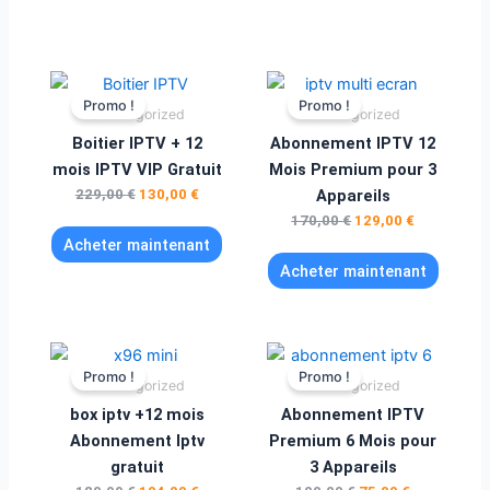
Le
Le
Le
Le
prix
prix
prix
prix
Promo !
Promo !
Uncategorized
Uncategorized
initial
actuel
initial
actuel
était :
est :
était :
est :
Boitier IPTV + 12
Abonnement IPTV 12
229,00 €.
130,00 €.
170,00 €.
129,00 €.
mois IPTV VIP Gratuit
Mois Premium pour 3
229,00
€
130,00
€
Appareils
170,00
€
129,00
€
Acheter maintenant
Acheter maintenant
Le
Le
Le
Le
prix
prix
prix
prix
Promo !
Promo !
Uncategorized
Uncategorized
initial
actuel
initial
actuel
était :
est :
était :
est :
box iptv +12 mois
Abonnement IPTV
180,99 €.
104,00 €.
100,00 €.
75,00 €.
Abonnement Iptv
Premium 6 Mois pour
gratuit
3 Appareils