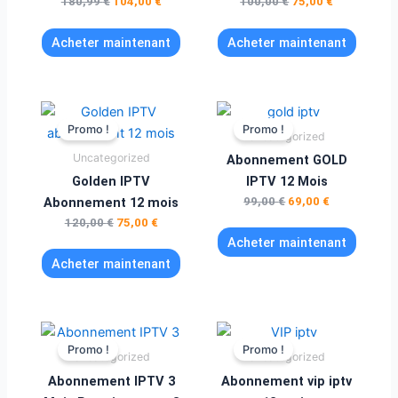
180,99
€
104,00
€
100,00
€
75,00
€
Acheter maintenant
Acheter maintenant
Le
Le
Le
Le
prix
prix
prix
prix
Promo !
Promo !
Uncategorized
initial
actuel
initial
actuel
était :
est :
était :
est :
Uncategorized
Abonnement GOLD
120,00 €.
75,00 €.
99,00 €.
69,00 €.
Golden IPTV
IPTV 12 Mois
Abonnement 12 mois
99,00
€
69,00
€
120,00
€
75,00
€
Acheter maintenant
Acheter maintenant
Le
Le
Le
Le
prix
prix
prix
prix
Promo !
Promo !
Uncategorized
Uncategorized
initial
actuel
initial
actuel
était :
est :
était :
est :
Abonnement IPTV 3
Abonnement vip iptv
89,00 €.
65,00 €.
85,00 €.
65,00 €.