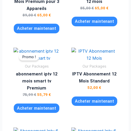
Mois Premium pour 3
12 mois
Appareils
85,00
€
65,00
€
89,00
€
65,00
€
Acheter maintenant
Acheter maintenant
Le
Le
prix
prix
Promo !
initial
actuel
était :
est :
Our Packages
Our Packages
75,99 €.
55,79 €.
abonnement iptv 12
IPTV Abonnement 12
mois smart tv
Mois Standard
Premium
52,00
€
75,99
€
55,79
€
Acheter maintenant
Acheter maintenant
Le
Le
Le
Le