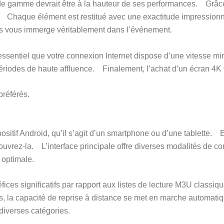
 de gamme devrait être à la hauteur de ses performances. Grâce 
r. Chaque élément est restitué avec une exactitude impressionna
ges vous immerge véritablement dans l’événement.
est essentiel que votre connexion Internet dispose d’une vites
riodes de haute affluence. Finalement, l’achat d’un écran 4K t
préférés.
sitif Android, qu’il s’agit d’un smartphone ou d’une tablette.
et ouvrez-la. L’interface principale offre diverses modalités de 
 optimale.
ices significatifs par rapport aux listes de lecture M3U classi
la capacité de reprise à distance se met en marche automatiq
diverses catégories.