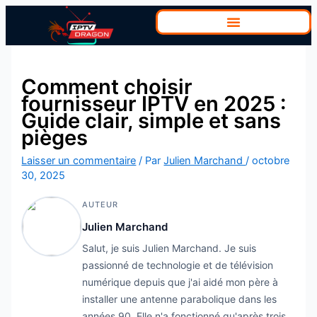
Aller
au
contenu
Comment choisir
fournisseur IPTV en 2025 :
Guide clair, simple et sans
pièges
Laisser un commentaire
/ Par
Julien Marchand
/
octobre
30, 2025
AUTEUR
Julien Marchand
Salut, je suis Julien Marchand. Je suis
passionné de technologie et de télévision
numérique depuis que j'ai aidé mon père à
installer une antenne parabolique dans les
années 90. Elle n'a fonctionné qu'après trois