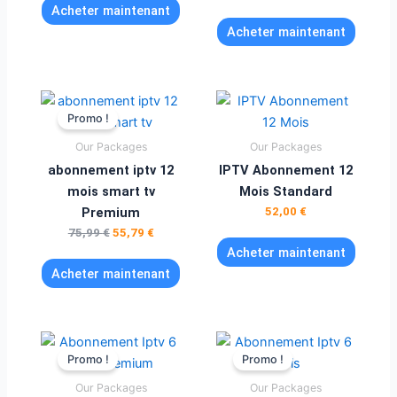
Acheter maintenant
Acheter maintenant
Le
Le
prix
prix
Promo !
initial
actuel
était :
est :
Our Packages
Our Packages
75,99 €.
55,79 €.
abonnement iptv 12
IPTV Abonnement 12
mois smart tv
Mois Standard
Premium
52,00
€
75,99
€
55,79
€
Acheter maintenant
Acheter maintenant
Le
Le
Le
Le
prix
prix
prix
prix
Promo !
Promo !
initial
actuel
initial
actuel
était :
est :
était :
est :
Our Packages
Our Packages