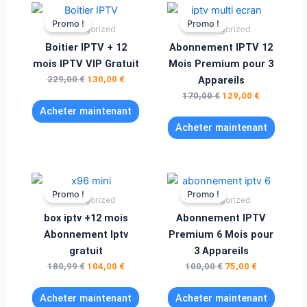
Le
Le
Le
Le
prix
prix
prix
prix
Promo !
Promo !
Uncategorized
Uncategorized
initial
actuel
initial
actuel
était :
est :
était :
est :
Boitier IPTV + 12
Abonnement IPTV 12
229,00 €.
130,00 €.
170,00 €.
129,00 €.
mois IPTV VIP Gratuit
Mois Premium pour 3
229,00
€
130,00
€
Appareils
170,00
€
129,00
€
Acheter maintenant
Acheter maintenant
Le
Le
Le
Le
prix
prix
prix
prix
Promo !
Promo !
Uncategorized
Uncategorized
initial
actuel
initial
actuel
était :
est :
était :
est :
box iptv +12 mois
Abonnement IPTV
180,99 €.
104,00 €.
100,00 €.
75,00 €.
Abonnement Iptv
Premium 6 Mois pour
gratuit
3 Appareils
180,99
€
104,00
€
100,00
€
75,00
€
Acheter maintenant
Acheter maintenant