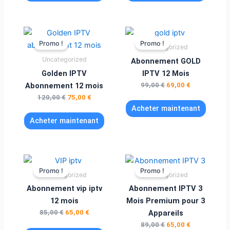
Le
Le
Le
Le
prix
prix
prix
prix
Promo !
Promo !
Uncategorized
initial
actuel
initial
actuel
était :
est :
était :
est :
Uncategorized
Abonnement GOLD
120,00 €.
75,00 €.
99,00 €.
69,00 €.
Golden IPTV
IPTV 12 Mois
Abonnement 12 mois
99,00
€
69,00
€
120,00
€
75,00
€
Acheter maintenant
Acheter maintenant
Le
Le
Le
Le
prix
prix
prix
prix
Promo !
Promo !
Uncategorized
Uncategorized
initial
actuel
initial
actuel
était :
est :
était :
est :
Abonnement vip iptv
Abonnement IPTV 3
85,00 €.
65,00 €.
89,00 €.
65,00 €.
12 mois
Mois Premium pour 3
85,00
€
65,00
€
Appareils
89,00
€
65,00
€