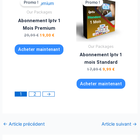
Promo !
Promo !
initial
actuel
initial
actuel
était :
est :
était :
est :
Our Packages
29,99 €.
19,00 €.
17,89 €.
9,99 €.
Abonnement Iptv 1
Mois Premium
29,99
€
19,00
€
Our Packages
Acheter maintenant
Abonnement Iptv 1
mois Standard
17,89
€
9,99
€
Acheter maintenant
1
2
→
←
Article précédent
Article suivant
→