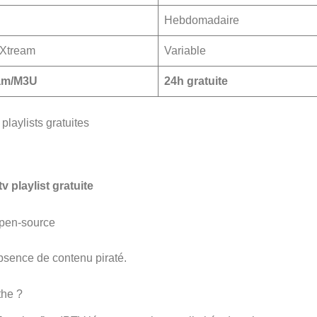
Hebdomadaire
Xtream
Variable
am/M3U
24h gratuite
playlists gratuites
tv playlist gratuite
open-source
absence de contenu piraté.
the ?