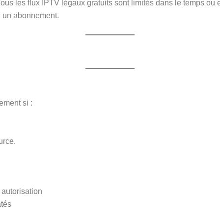
Tous les flux IPTV légaux gratuits sont limités dans le temps o
ou un abonnement.
ment si :
urce.
autorisation
atés