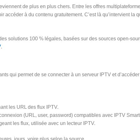
viennent de plus en plus chers. Entre les offres multiplatefor
ir accéder à du contenu gratuitement. C’est là qu’intervient la q
e des solutions 100 % légales, basées sur des sources open-sour
V
.
fiants qui permet de se connecter à un serveur IPTV et d’accéder
enant les URL des flux IPTV.
e connexion (URL, user, password) compatibles avec IPTV Smart
eant les flux, utilisée avec un lecteur IPTV.
res, jours, voire plus selon la source.