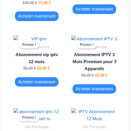
120,00
€
75,00
€
Acheter maintenant
Acheter maintenant
Le
Le
Le
Le
prix
prix
prix
prix
Promo !
Promo !
Uncategorized
Uncategorized
initial
actuel
initial
actuel
était :
est :
était :
est :
Abonnement vip iptv
Abonnement IPTV 3
85,00 €.
65,00 €.
89,00 €.
65,00 €.
12 mois
Mois Premium pour 3
85,00
€
65,00
€
Appareils
89,00
€
65,00
€
Acheter maintenant
Acheter maintenant
Le
Le
prix
prix
Promo !
initial
actuel
était :
est :
Our Packages
Our Packages
75,99 €.
55,79 €.