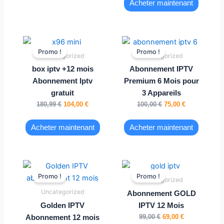
Acheter maintenant
Le
Le
Le
Le
prix
prix
prix
prix
Promo !
Promo !
Uncategorized
Uncategorized
initial
actuel
initial
actuel
était :
est :
était :
est :
box iptv +12 mois
Abonnement IPTV
180,99 €.
104,00 €.
100,00 €.
75,00 €.
Abonnement Iptv
Premium 6 Mois pour
gratuit
3 Appareils
180,99
€
104,00
€
100,00
€
75,00
€
Acheter maintenant
Acheter maintenant
Le
Le
Le
Le
prix
prix
prix
prix
Promo !
Promo !
Uncategorized
initial
actuel
initial
actuel
était :
est :
était :
est :
Uncategorized
Abonnement GOLD
120,00 €.
75,00 €.
99,00 €.
69,00 €.
Golden IPTV
IPTV 12 Mois
99,00
€
69,00
€
Abonnement 12 mois