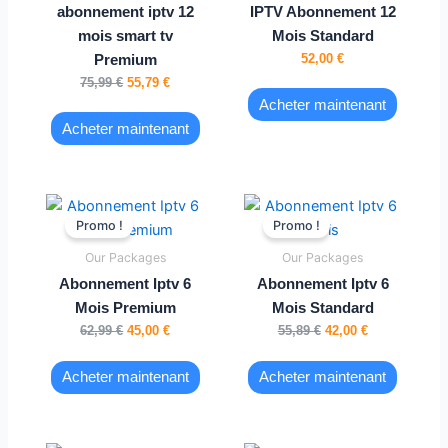
abonnement iptv 12
IPTV Abonnement 12
mois smart tv
Mois Standard
52,00
€
Premium
75,99
€
55,79
€
Acheter maintenant
Acheter maintenant
Le
Le
Le
Le
prix
prix
prix
prix
Promo !
Promo !
initial
actuel
initial
actuel
était :
est :
était :
est :
Our Packages
Our Packages
62,99 €.
45,00 €.
55,89 €.
42,00 €.
Abonnement Iptv 6
Abonnement Iptv 6
Mois Premium
Mois Standard
62,99
€
45,00
€
55,89
€
42,00
€
Acheter maintenant
Acheter maintenant