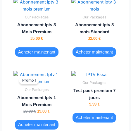
Our Packages
Our Packages
Abonnement Iptv 3
Abonnement Iptv 3
Mois Premium
mois Standard
35,00
€
32,00
€
Acheter maintenant
Acheter maintenant
Le
Le
prix
prix
Promo !
Our Packages
initial
actuel
était :
est :
Our Packages
Test pack premium 7
29,99 €.
19,00 €.
Abonnement Iptv 1
jours
9,99
€
Mois Premium
29,99
€
19,00
€
Acheter maintenant
Acheter maintenant