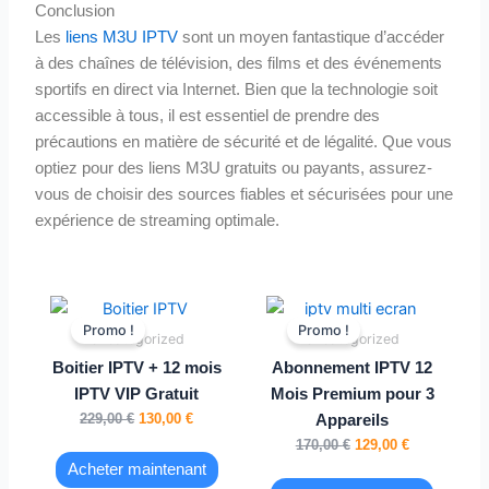
Conclusion
Les
liens M3U IPTV
sont un moyen fantastique d’accéder
à des chaînes de télévision, des films et des événements
sportifs en direct via Internet. Bien que la technologie soit
accessible à tous, il est essentiel de prendre des
précautions en matière de sécurité et de légalité. Que vous
optiez pour des liens M3U gratuits ou payants, assurez-
vous de choisir des sources fiables et sécurisées pour une
expérience de streaming optimale.
Le
Le
Le
Le
prix
prix
prix
prix
Promo !
Promo !
Uncategorized
Uncategorized
initial
actuel
initial
actuel
était :
est :
était :
est :
Boitier IPTV + 12 mois
Abonnement IPTV 12
229,00 €.
130,00 €.
170,00 €.
129,00 €.
IPTV VIP Gratuit
Mois Premium pour 3
229,00
€
130,00
€
Appareils
170,00
€
129,00
€
Acheter maintenant