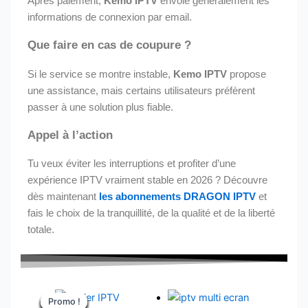
Après paiement,
Kemo IPTV
envoie généralement les
informations de connexion par email.
Que faire en cas de coupure ?
Si le service se montre instable,
Kemo IPTV
propose
une assistance, mais certains utilisateurs préfèrent
passer à une solution plus fiable.
Appel à l’action
Tu veux éviter les interruptions et profiter d’une
expérience IPTV vraiment stable en 2026 ? Découvre
dès maintenant
les abonnements DRAGON IPTV
et
fais le choix de la tranquillité, de la qualité et de la liberté
totale.
Le
Le
Le
Le
Le
Le
Le
Le
Le
Le
Le
Le
Le
Le
Le
Le
Le
Le
Le
Le
Le
Le
Le
Le
Promo !
Promo !
Promo !
Promo !
Promo !
Promo !
Promo !
Promo !
Promo !
Promo !
Promo !
Promo !
prix
prix
prix
prix
prix
prix
prix
prix
prix
prix
prix
prix
prix
prix
prix
prix
prix
prix
prix
prix
prix
prix
prix
prix