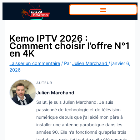
Aller
au
contenu
Kemo IPTV 2026 :
Comment choisir l’offre N°1
en 4K
Laisser un commentaire
/ Par
Julien Marchand
/
janvier 6,
2026
AUTEUR
Julien Marchand
Salut, je suis Julien Marchand. Je suis
passionné de technologie et de télévision
numérique depuis que j'ai aidé mon père à
installer une antenne parabolique dans les
années 90. Elle n'a fonctionné qu'après trois
tentatives, mais j'ai tout de suite été conquis.