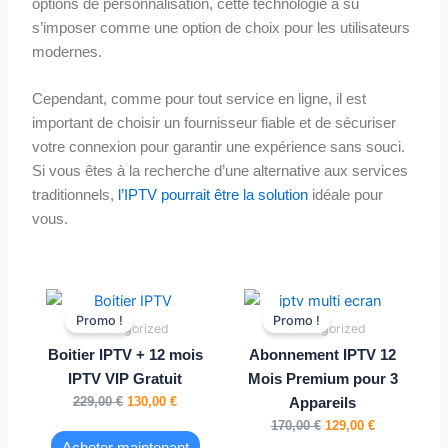
options de personnalisation, cette technologie a su
s’imposer comme une option de choix pour les utilisateurs
modernes.
Cependant, comme pour tout service en ligne, il est
important de choisir un fournisseur fiable et de sécuriser
votre connexion pour garantir une expérience sans souci.
Si vous êtes à la recherche d’une alternative aux services
traditionnels,
l’IPTV pourrait être la solution
idéale pour
vous.
Le
Le
Le
Le
prix
prix
prix
prix
Promo !
Promo !
Uncategorized
Uncategorized
initial
actuel
initial
actuel
était :
est :
était :
est :
Boitier IPTV + 12 mois
Abonnement IPTV 12
229,00 €.
130,00 €.
170,00 €.
129,00 €.
IPTV VIP Gratuit
Mois Premium pour 3
229,00
€
130,00
€
Appareils
170,00
€
129,00
€
Acheter maintenant