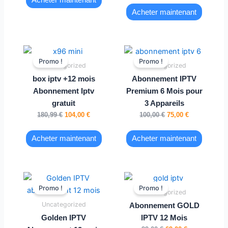
Acheter maintenant
Le
Le
Le
Le
prix
prix
prix
prix
Promo !
Promo !
Uncategorized
Uncategorized
initial
actuel
initial
actuel
était :
est :
était :
est :
box iptv +12 mois
Abonnement IPTV
180,99 €.
104,00 €.
100,00 €.
75,00 €.
Abonnement Iptv
Premium 6 Mois pour
gratuit
3 Appareils
180,99
€
104,00
€
100,00
€
75,00
€
Acheter maintenant
Acheter maintenant
Le
Le
Le
Le
prix
prix
prix
prix
Promo !
Promo !
Uncategorized
initial
actuel
initial
actuel
était :
est :
était :
est :
Uncategorized
Abonnement GOLD
120,00 €.
75,00 €.
99,00 €.
69,00 €.
Golden IPTV
IPTV 12 Mois