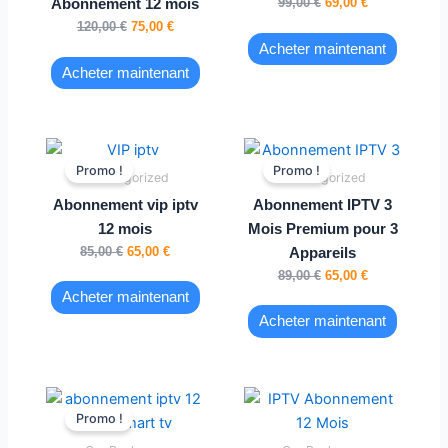
99,00
€
69,00
€
Abonnement 12 mois
120,00
€
75,00
€
Acheter maintenant
Acheter maintenant
Le
Le
Le
Le
prix
prix
prix
prix
Promo !
Promo !
Uncategorized
Uncategorized
initial
actuel
initial
actuel
était :
est :
était :
est :
Abonnement vip iptv
Abonnement IPTV 3
85,00 €.
65,00 €.
89,00 €.
65,00 €.
12 mois
Mois Premium pour 3
85,00
€
65,00
€
Appareils
89,00
€
65,00
€
Acheter maintenant
Acheter maintenant
Le
Le
prix
prix
Promo !
initial
actuel
était :
est :