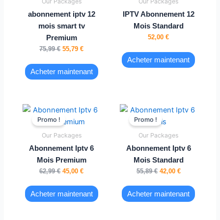
Our Packages
Our Packages
75,99 €.
55,79 €.
abonnement iptv 12
IPTV Abonnement 12
mois smart tv
Mois Standard
52,00
€
Premium
75,99
€
55,79
€
Acheter maintenant
Acheter maintenant
Le
Le
Le
Le
prix
prix
prix
prix
Promo !
Promo !
initial
actuel
initial
actuel
était :
est :
était :
est :
Our Packages
Our Packages
62,99 €.
45,00 €.
55,89 €.
42,00 €.
Abonnement Iptv 6
Abonnement Iptv 6
Mois Premium
Mois Standard
62,99
€
45,00
€
55,89
€
42,00
€
Acheter maintenant
Acheter maintenant