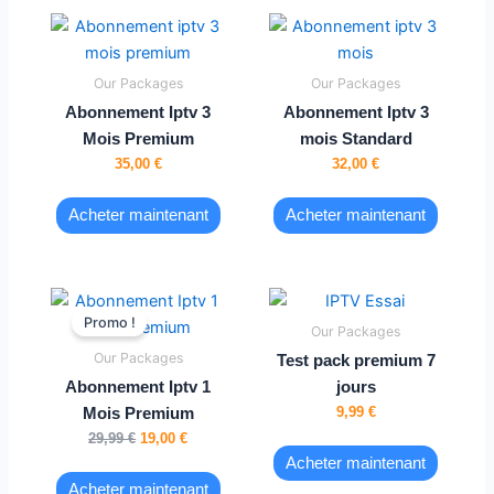
Our Packages
Our Packages
Abonnement Iptv 3
Abonnement Iptv 3
Mois Premium
mois Standard
35,00
€
32,00
€
Acheter maintenant
Acheter maintenant
Le
Le
prix
prix
Promo !
Our Packages
initial
actuel
était :
est :
Our Packages
Test pack premium 7
29,99 €.
19,00 €.
Abonnement Iptv 1
jours
9,99
€
Mois Premium
29,99
€
19,00
€
Acheter maintenant
Acheter maintenant