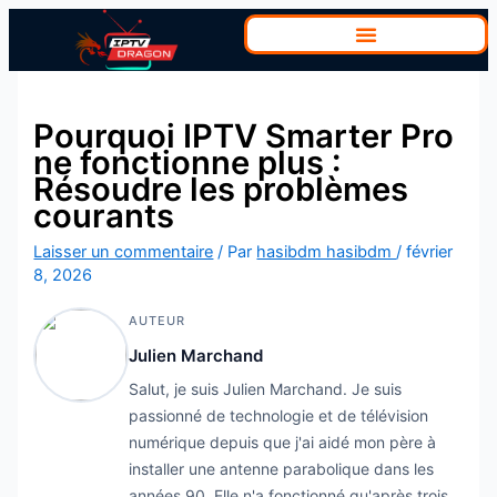
Aller
au
contenu
Pourquoi IPTV Smarter Pro
ne fonctionne plus :
Résoudre les problèmes
courants
Laisser un commentaire
/ Par
hasibdm hasibdm
/
février
8, 2026
AUTEUR
Julien Marchand
Salut, je suis Julien Marchand. Je suis
passionné de technologie et de télévision
numérique depuis que j'ai aidé mon père à
installer une antenne parabolique dans les
années 90. Elle n'a fonctionné qu'après trois